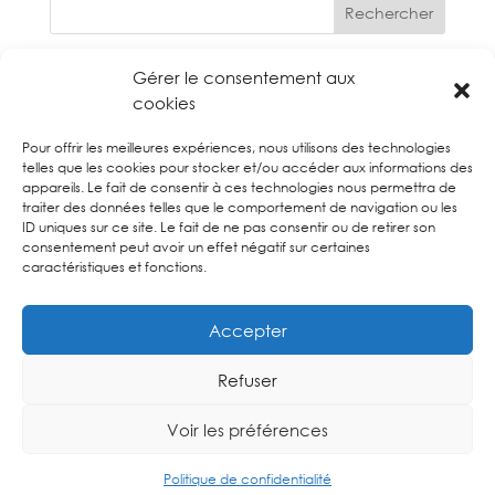
Rechercher
RECENT POSTS
Gérer le consentement aux
cookies
Soirée 13 juillet 2026
Vide Grenier – 28/06/2026
Pour offrir les meilleures expériences, nous utilisons des technologies
telles que les cookies pour stocker et/ou accéder aux informations des
Enquête Publique
appareils. Le fait de consentir à ces technologies nous permettra de
traiter des données telles que le comportement de navigation ou les
Commémoration 8 mai
ID uniques sur ce site. Le fait de ne pas consentir ou de retirer son
Assemblée Générale – Villesèque
consentement peut avoir un effet négatif sur certaines
caractéristiques et fonctions.
RECENT COMMENTS
Accepter
Aucun commentaire à afficher.
Refuser
Voir les préférences
2026 - Mairie de Saint-Vincent-de-Pertignas |
Mentions
Légales
|
Politique de confidentialité
| Site Internet réalisé par
Politique de confidentialité
L Com Lucie